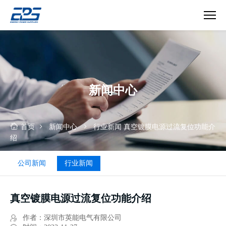
真
空
镀
膜
电
新闻中心
源
过
流
复
首页
新闻中心
行业新闻
真空镀膜电源过流复位功能介
位
绍
功
能
公司新闻
行业新闻
介
绍
真空镀膜电源过流复位功能介绍
作者：深圳市英能电气有限公司