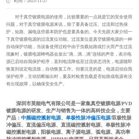
时间：2023-11-27
对于真空镀膜电源的使用，比较重要的一点就是它的安全使用
问题，对于真空镀膜电源来说，除了要具备过压、过流和过热保
护，短路、漏电这些基本防护也是要具备的。今天先跟大家介绍一
下真空镀膜电源的过流复位功能。过流复位是真空镀膜电源的一种
自动保护功能，当设备使用过程中由于负载短路或打火而产生过流
现象时，镀膜电源蜂鸣器会发出“滴…滴…滴”连续的声音，表示电
源已启动自我保护程序，直到电流降低至过流状态消失，电源随即
恢复到设定电流值，自动恢复工作。但要注意的是，电源启动自我
保护程序，主动切断输出时，要及时检查负载是否短路或电源有没
有出现故障，以确保安全生产。
深圳市英能电气有限公司是一家集真空镀膜电源/PVD
镀膜电源的研发、生产与销售为一体的高科技企业，主要
产品：
中频磁控溅射电源
、
单极性脉冲偏压电源
/双极性脉
冲偏压、直流偏压电源、直流磁控溅射电源、单极性脉冲
磁控溅射电源，阳极电源、离子源电源、弧电源、高功率