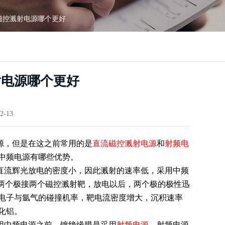
磁控溅射电源哪个更好
射电源哪个更好
2-13
源，但是在这之前常用的是
直流磁控溅射电源
和
射频电
中频电源有哪些优势。
直流辉光放电的密度小，因此溅射的速率低，采用中频
电源的两个极接两个磁控溅射靶，放电以后，两个极的极性迅
电子与氩气的碰撞机率，靶电流密度增大，沉积速率
化铝。
用中频电源之前，镀绝缘膜是采用
射频电源
，射频电源