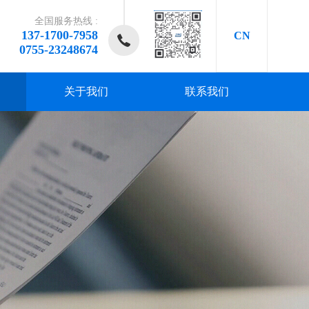
全国服务热线 :
137-1700-7958
CN
0755-23248674
关于我们
联系我们
研发、
研发、
研发、
研发、
研发、