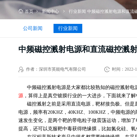
溅
射
首页
新闻中心
行业新闻
中频磁控溅射电源和直流
电
源
公司新闻
行业新闻
哪
个
更
中频磁控溅射电源和直流磁控溅
好
作者：深圳市英能电气有限公司
时间：2022-1
中频磁控溅射电源是大家都比较熟知的磁控溅射电
源
，算得上是真空镀膜行业的一大进步，下面就来了解
磁控溅射之前是采用直流电源，靶材接负极。但是
电源，频率有20KHZ，40KHZ、100KHZ，中频
速发生变化，是两个靶的带电粒子做震荡运动，增加了
提高，还可以克服靶中毒获得绝缘膜，比如氮化硅、氧
在沉积高新技术产品中很多都需要镀绝缘膜。在采