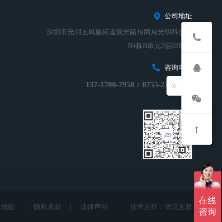
公司地址
深圳市光明区凤凰街道观光路招商局光明科技园
B4栋B单元2层02B-01
咨询电话
137-1700-7958
/
0755-23248674
站地图
|
隐私条款
|
法律声明
技术支持：
华汉互联