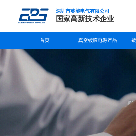
深圳市英能电气有限公司
国家高新技术企业
首页
真空镀膜电源产品
中
研发实力
服务支持
公司新闻
公司概况
联系我们
精工制造
常见问题
行业新闻
企业文化
在线留言
频
磁
品质保证
下载中心
发展历程
视频中心
荣誉资质
控
溅
合作客户
射
电
源
和
直
流
磁
控