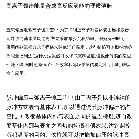
高离子轰击能量合成高反应阈能的硬质薄膜。
直流偏压电弧离子镀工艺中
,
为了抑制正离子对基体表面连续轰击
而导致的基体温度过高
,
主要采取减少沉积功率、缩短沉积时间、
采用间歇沉积方式等措施来降低沉积温度，这些措施可以概括地称
为能量控制法
"
这种方法虽然可以降低沉积温度
,
但也使薄膜的某些
性能下降
,
同时还降低了生产效率和薄膜质量的稳定性，因此
,
难以
推广应用。
脉冲偏压电弧离子镀工艺中,由于离子是以非连续的
脉冲方式轰击基体表面,所以通过调节脉冲偏压的占
空比,可改变基体内部与表面之间的温度梯度,进而改
变基体内部与表面之间热的均衡补偿效果,达到调控
沉积温度的目的。这样就可以把施加偏压的脉冲高