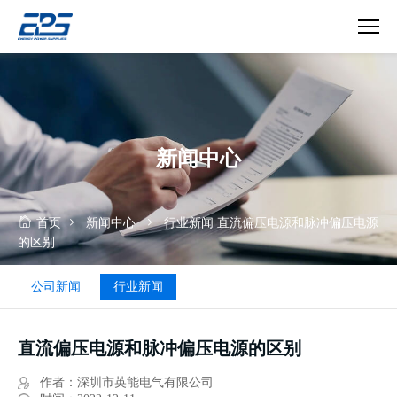
直
流
偏
压
电
新闻中心
源
和
脉
冲
首页
新闻中心
行业新闻
直流偏压电源和脉冲偏压电源
偏
的区别
压
电
公司新闻
行业新闻
源
的
区
直流偏压电源和脉冲偏压电源的区别
别
作者：深圳市英能电气有限公司