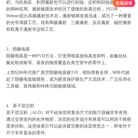
积。与此相反，利用溅射也可以进行刻蚀。淀积和刻蚀是溅射过程
的两种应用。溅射镀膜技术经历了缓慢的发展过程，1955年，
Wehner提出高频溅射技术后，溅射镀膜发展迅速，成为了一种重要
的光学薄膜工艺。现有两极溅射、三极溅射、反应溅射、磁控溅射
和双离子溅射等淀积工艺。
3、阴极电弧
阴极电弧是一种PVD方法，它使用电弧放电蒸发材料，如氮化钛、
氮化锆或银等。蒸发的物质覆盖在真空室中的零件上。
上世纪80年代推广真空阴极电弧镀TiN，很快席卷全球，90年代掀
起了阴极电弧镀膜热，成为硬质保护膜生产主流技术，广泛应用在
工具镀、装饰镀和特殊功能镀膜领域。
4、原子层沉积
原子层沉积（ALD）对于硅涂层和复杂尺寸的医疗器械非常有用。
通过交替室内的化学物质，涂层的化学成分和厚度可以用原子精密
度来控制。这意味着它可以提供最完整的涂层类型之一，即使对于
尺寸非常复杂的零件。