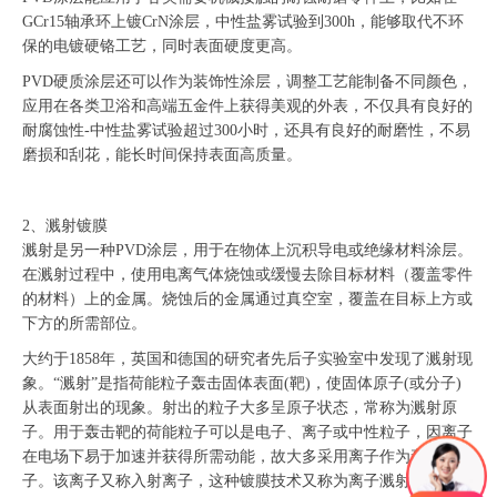
GCr15轴承环上镀CrN涂层，中性盐雾试验到300h，能够取代不环
保的电镀硬铬工艺，同时表面硬度更高。
PVD硬质涂层还可以作为装饰性涂层，调整工艺能制备不同颜色，
应用在各类卫浴和高端五金件上获得美观的外表，不仅具有良好的
耐腐蚀性-中性盐雾试验超过300小时，还具有良好的耐磨性，不易
磨损和刮花，能长时间保持表面高质量。
2、溅射镀膜
溅射是另一种PVD涂层，用于在物体上沉积导电或绝缘材料涂层。
在溅射过程中，使用电离气体烧蚀或缓慢去除目标材料（覆盖零件
的材料）上的金属。烧蚀后的金属通过真空室，覆盖在目标上方或
下方的所需部位。
大约于1858年，英国和德国的研究者先后子实验室中发现了溅射现
象。“溅射”是指荷能粒子轰击固体表面(靶)，使固体原子(或分子)
从表面射出的现象。射出的粒子大多呈原子状态，常称为溅射原
子。用于轰击靶的荷能粒子可以是电子、离子或中性粒子，因离子
在电场下易于加速并获得所需动能，故大多采用离子作为轰击粒
子。该离子又称入射离子，这种镀膜技术又称为离子溅射镀膜或淀