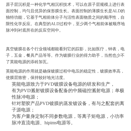
原子层沉积是一种化学气相沉积技术，可以在原子层规模上进行表
面控制，均匀且优异的保形膜生长。表面控制的薄膜生长是ALD的
独特功能，它基于气相前体分子与活性表面物质之间的顺序性，自
限性化学反应。在典型的ALD过程中，至少两个气相前体被顺序地
脉冲到衬底所在的反应空间中。
真空镀膜在各个行业领域都能看到它的踪影，比如医疗，钟表，电
子，五金，餐具产品等等。作为镀膜行业的得力助手，当然也少不
了英能电源的添砖加瓦。
英能电源的作用就是确保镀膜过程中电压的稳定性，镀膜效率高，
使膜层致密，保持较好地光洁度。
英能电源致力于PVD镀膜设备电源的研发和生产，
有为PVD溅射镀膜设备配备的中频磁控溅射电源；单极
性脉冲电源；
针对塑胶产品PVD镀膜的蒸发镀设备，有与之配套的离
子源电源；
为客户量身定制不同参数电源，等离子矩电源，小功率
脉冲直流电源、hipims电源等。