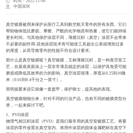
时间：2022-11-08
中国深圳
真空镀膜被用来保护从医疗工具到航空航天零件的所有东西。它们
帮助物体抵抗磨损、摩擦、严酷的化学物质和热量，使它们能持续
更长时间。与其他保护涂层不同，薄膜沉积（真空）涂层不会带来
不必要的副作用-其他涂层技术有可能使工具超出公差或增加过多
的厚度，从而导致零件的性能不符合设计要求。
那什么是真空镀膜呢？真空镀膜，又称薄膜沉积，是一种真空室工
艺，在基底表面涂上一层非常薄且稳定的涂层，以保护其免受可能
磨损或降低其效率的力的影响。真空涂层很薄，厚度从0.25到10微
米（0.01到0.4千分之一英寸）。
简明扼要来说它就像一套盔甲，保护骑士，提高他的表现。
真空镀膜细细分来，针对
不同的行业产品，
也有不同的镀膜类型分
类，一起来探讨下吧。
1、
PVD涂层
物理气相沉积涂层（PVD）是我们最常用的真空室镀膜工艺。将要
涂层的零件放置在真空室内。将用作涂层的固体金属靶材在真空下