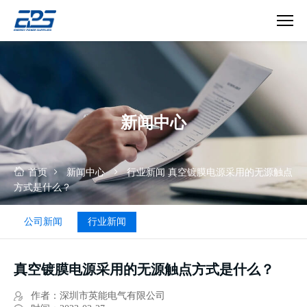
真
空
镀
膜
电
新闻中心
源
采
用
的
首页
新闻中心
行业新闻
真空镀膜电源采用的无源触点
无
方式是什么？
源
触
公司新闻
行业新闻
点
方
式
真空镀膜电源采用的无源触点方式是什么？
是
什
作者：深圳市英能电气有限公司
么？