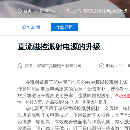
首页
新闻中心
行业新闻
直流磁控溅射电源的升级
公司新闻
行业新闻
直流磁控溅射电源的升级
作者：深圳市英能电气有限公司
时间：2022-0
在溅射镀膜工艺中我们常见的有中频磁控溅射电源
理是利用高电压电离出来的Ar离子轰击靶材，使得靶
材后加磁场来提高溅射效率，这就叫磁控溅射。
单极性
性、抑弧方面、产品亮度都有了进一步更大的提升。
该电源可应用于单极性磁控溅射靶材、金属膜、碳
先进的高频开关电源技术，使用最新开关器件，具有恒
触摸屏，精度高；有效改善靶面电荷积累现象，减少溅
效率高、运行稳定等优点。以下是电源的一些参数，可