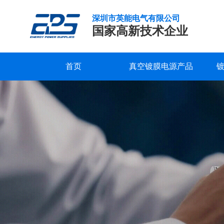
深圳市英能电气有限公司
国家高新技术企业
首页
真空镀膜电源产品
直
研发实力
服务支持
公司新闻
公司概况
联系我们
精工制造
常见问题
行业新闻
企业文化
在线留言
流
磁
品质保证
下载中心
发展历程
视频中心
荣誉资质
控
溅
合作客户
射
电
源
的
升
级