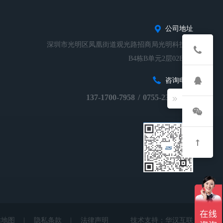
公司地址
深圳市光明区凤凰街道观光路招商局光明科技园
B4栋B单元2层02B-01
咨询电话
137-1700-7958
/
0755-23248674
站地图
|
隐私条款
|
法律声明
技术支持：
华汉互联