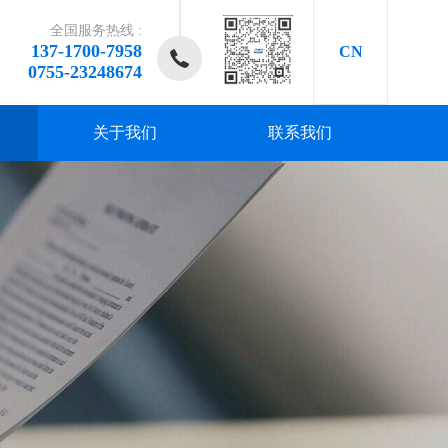
全国服务热线 :
137-1700-7958
CN
0755-23248674
关于我们
联系我们
研发、
研发、
研发、
研发、
研发、