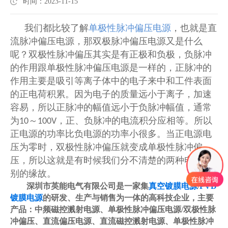
时间：2023-11-15
我们都比较了解
单极性脉冲偏压电源
，也就是直
流脉冲偏压电源，那双极脉冲偏压电源又是什么
呢？双极性脉冲偏压其实是有正极和负极，负脉冲
的作用跟单极性脉冲偏压电源是一样的，正脉冲的
作用主要是吸引等离子体中的电子来中和工件表面
的正电荷积累。因为电子的质量远小于离子，加速
容易，所以正脉冲的幅值远小于负脉冲幅值，通常
为
～
，正、负脉冲的电流积分应相等。所以
10
100V
正电源的功率比负电源的功率小很多。当正电源电
压为零时，双极性脉冲偏压就变成单极性脉冲偏
压，所以这就是有时候我们分不清楚的两种电源差
别的缘故。
深圳市英能电气有限公司是一家集
真空镀膜电源
/
PVD
镀膜电源
的研发、生产与销售为一体的高科技企业，主要
产品：中频磁控溅射电源、单极性脉冲偏压电源/双极性脉
冲偏压、直流偏压电源、直流磁控溅射电源、单极性脉冲