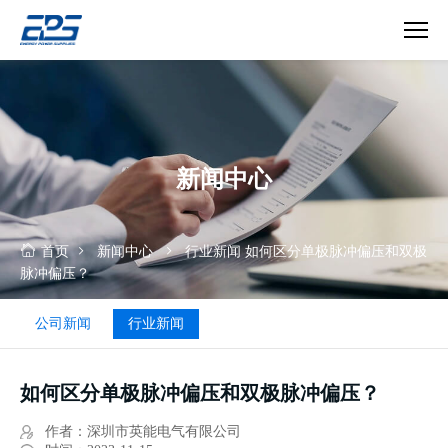
如
何
区
分
单
新闻中心
极
脉
冲
偏
首页
新闻中心
行业新闻
如何区分单极脉冲偏压和双极
压
脉冲偏压？
和
双
公司新闻
行业新闻
极
脉
冲
如何区分单极脉冲偏压和双极脉冲偏压？
偏
压？
作者：深圳市英能电气有限公司