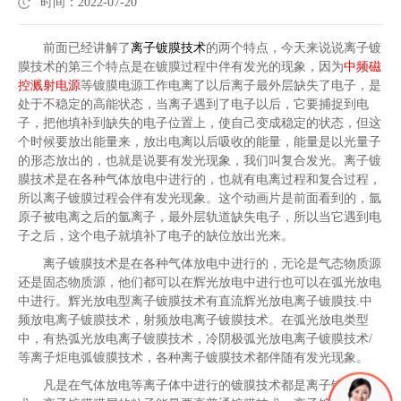
时间：2022-07-20
前面已经讲解了
离子镀膜技术
的两个特点，今天来说说离子镀
膜技术的第三个特点是在镀膜过程中伴有发光的现象，因为
中频磁
控溅射电源
等镀膜电源工作电离了以后离子最外层缺失了电子，是
处于不稳定的高能状态，当离子遇到了电子以后，它要捕捉到电
子，把他填补到缺失的电子位置上，使自己变成稳定的状态，但这
个时候要放出能量来，放出电离以后吸收的能量，能量是以光量子
的形态放出的，也就是说要有发光现象，我们叫复合发光。离子镀
膜技术是在各种气体放电中进行的，也就有电离过程和复合过程，
所以离子镀膜过程会伴有发光现象。这个动画片是前面看到的，氩
原子被电离之后的氩离子，最外层轨道缺失电子，所以当它遇到电
子之后，这个电子就填补了电子的缺位放出光来。
离子镀膜技术是在各种气体放电中进行的，无论是气态物质源
还是固态物质源，他们都可以在辉光放电中进行也可以在弧光放电
中进行。辉光放电型离子镀膜技术有直流辉光放电离子镀膜技
.
中
频放电离子镀膜技术
，
射频放电离子镀膜技术。在弧光放电类型
中，有热弧光放电离子镀膜技术，冷阴极弧光放电离子镀膜技术
/
等离子炬电弧镀膜技术，各种离子镀膜技术都伴随有发光现象。
凡是在气体放电等离子体中进行的镀膜技术都是离子镀膜技