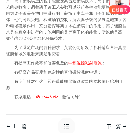
术，离子镀膜膜层的粒子能量要高普通镀膜技术，离子镀膜技术工
艺的参数多，调整离子镀工艺参数可以获得各种功能薄膜的膜层，
因为离子镀是在放电中进行的，获得了由离子和电子组成的等离子
体，他们可以受电厂和磁场的控制，所以离子镀的发展是施加了各
种电场磁场作用，充分发挥等离子体在镀膜中的作用，离子镀膜技
术是在真空中进行的，他利用的是等离子体的能量，所以他是高
效
/
节能
/
无污染的绿色环保技术。
为了满足市场的各种需求，英能公司研发了各种适应各种真空
镀膜领域的电源来满足消费者！
有提高工作效率和改善色差的
中频磁控溅射电源
；
有提高产品亮度和稳定性的直流磁控溅射电源；
有专门针对打火问题严重能明显得到改善的双极偏压脉冲电
源；
联系电话：
（微信同号）
18025476062
上一篇
下一篇