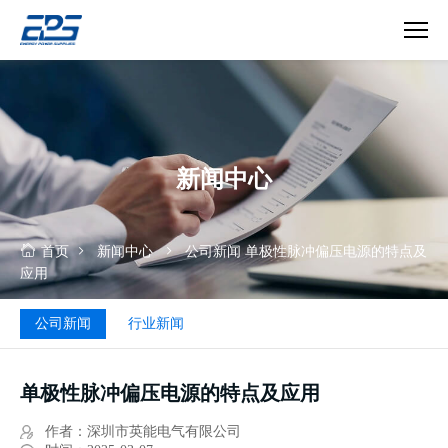
单
极
性
脉
冲
新闻中心
偏
压
电
源
首页
新闻中心
公司新闻
单极性脉冲偏压电源的特点及
的
应用
特
点
公司新闻
行业新闻
及
应
用
单极性脉冲偏压电源的特点及应用
作者：深圳市英能电气有限公司