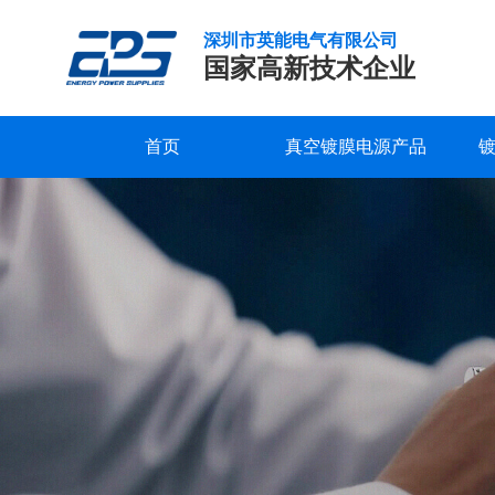
深圳市英能电气有限公司
国家高新技术企业
首页
真空镀膜电源产品
偏
研发实力
服务支持
公司新闻
公司概况
联系我们
精工制造
常见问题
行业新闻
企业文化
在线留言
压
电
品质保证
下载中心
发展历程
视频中心
荣誉资质
源
介
合作客户
绍
Bias
power
supply