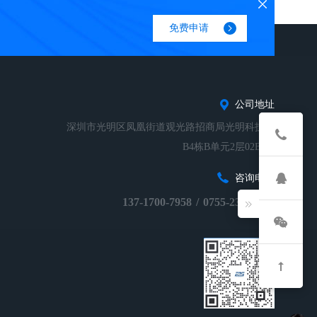
免费申请
公司地址
深圳市光明区凤凰街道观光路招商局光明科技园
B4栋B单元2层02B-01
咨询电话
137-1700-7958
/
0755-23248674