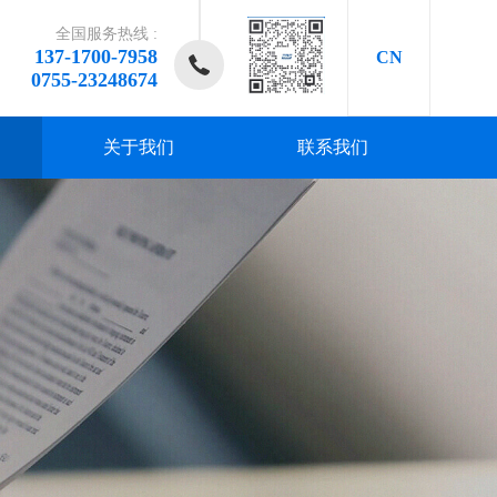
全国服务热线 :
137-1700-7958
CN
0755-23248674
关于我们
联系我们
研发、
研发、
研发、
研发、
研发、