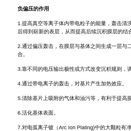
负偏压的作用
1.
提高真空等离子体内带电粒子的能量，轰击清
后得到崭新的表层，从而提高后续沉积膜层的结
2.
通过偏压轰击，在膜层与基体之间生成一层与
合。
3.
靠不同的电压输出极性或方式改变沉积规则，
4.
通过带电离子的轰击，对基片产生加热效应。
5.
清除基片上吸附的气体和油污等，有利于提高
6.
活化基体表面。
7.
对电弧离子镀（
Arc Ion Plating)
中的大颗粒有