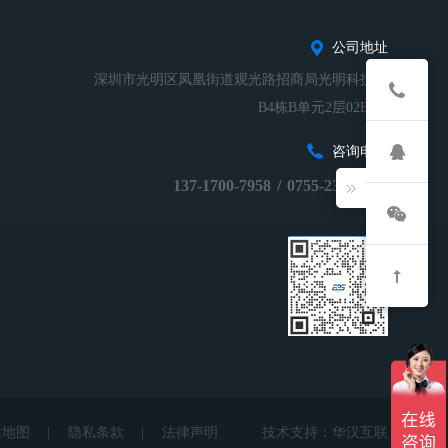
公司地址
深圳市光明区凤凰街道观光路招商局光明科技园
B4栋B单元2层02B-01
咨询电话
137-1700-7958
/
0755-23248674
站地图
|
隐私条款
|
法律声明
技术支持：
华汉互联