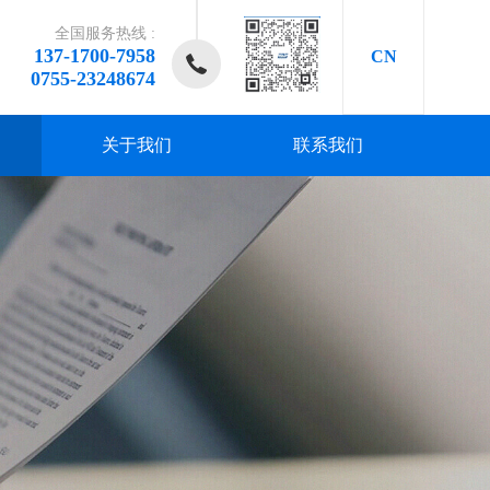
全国服务热线 :
137-1700-7958
CN
0755-23248674
关于我们
联系我们
研发、
研发、
研发、
研发、
研发、