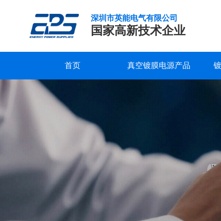
深圳市英能电气有限公司
国家高新技术企业
首页
真空镀膜电源产品
真
研发实力
服务支持
公司新闻
公司概况
联系我们
精工制造
常见问题
行业新闻
企业文化
在线留言
空
镀
品质保证
下载中心
发展历程
视频中心
荣誉资质
膜
是
合作客户
一
种
通
过
物
理
方
法